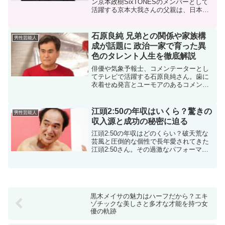
ン京本政樹SixTONESのメンバーとして
活躍する京本大我さんの父親は、日本を
代表する俳優の京本政樹さんです。京本
政樹さんといえば、数々の時代劇やドラ
マに出演し、その端正な顔立ちと独特の
石原良純 兄弟との関係や家族構
男性芸能人
存在感で長年にわた...
成が話題に 政治一家で育った異
色のタレント人生を徹底解説
俳優や気象予報士、コメンテーターとし
てテレビで活躍する石原良純さん。歯に
衣着せぬ発言とユーモアのあるコメント
で、バラエティ番組にも引っ張りだこの
存在です。そんな石原良純さんの「兄
弟」に注目が集まっています。石原家と
江頭2:50の年収はいくら？驚きの
男性芸能人
いえば政治界・芸能界の両面...
収入源と成功の秘密に迫る
江頭2:50の年収はどのくらい？破天荒な
芸風と圧倒的な個性で長年愛されてきた
江頭2:50さん。その過激なパフォーマン
スとは裏腹に、彼の年収に関する情報も
多くの人の関心を集めています。江頭
2:50さんは、テレビ出演だけでなく、
YouTube活...
黒木メイサの魅力はハーフだから？エキ
ゾチックな美しさと多才な才能を持つ女
優の軌跡