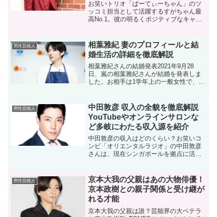
お笑いトリオ「ぱーてぃーちゃん」のツ
ッコミ担当として活躍するすがちゃん最
高No.1。彼の明るくポジティブなキャラ
クターからは想像もつかないが、実は壮
絶な幼少期を過ごしてきた。特に、12歳
から一人暮らしをしていたというエピソ
相葉雅紀 妻のプロフィールと結
男性芸能人
ードは衝撃的だ。こ...
婚生活の詳細を徹底解説
相葉雅紀さんの結婚発表2021年9月28
日、嵐の相葉雅紀さんが結婚を発表しま
した。お相手は1学年上の一般女性で、約
10年間の交際を経てのゴールインとなり
ました。結婚発表は、同日に櫻井翔さん
も結婚を発表したことで、ファンの間で
中田敦彦 収入の全貌を徹底解説
男性芸能人
大きな話題となり...
YouTubeやオンラインサロンな
ど多岐にわたる収入源を紹介
中田敦彦の収入はどのくらい？お笑いコ
ンビ「オリエンタルラジオ」の中田敦彦
さんは、現在シンガポールを拠点に活動
しており、YouTubeやオンラインサロ
ン、アパレルブランドなど多岐にわたる
ビジネスを展開しています。その収入は
京本大我の父親はあの大物俳優！
男性芸能人
年間数億円にのぼると...
京本政樹との親子関係と受け継が
れる才能
京本大我の父親は誰？芸能界の大ベテラ