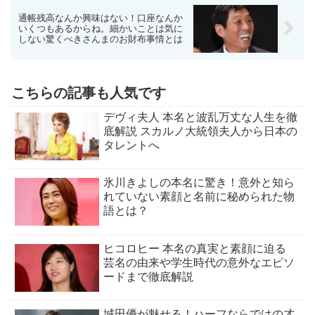
通帳残高なんか興味はない！口座なんか
いくつもあるからね。細かいことは気に
しない驚くべきさんまのお財布事情とは
こちらの記事も人気です
デヴィ夫人 本名と波乱万丈な人生を徹
底解説 スカルノ大統領夫人から日本の
タレントへ
氷川きよしの本名に驚き！意外と知ら
れていない素顔と名前に秘められた物
語とは？
ヒコロヒー 本名の真実と素顔に迫る
芸名の由来や学生時代の意外なエピソ
ードまで徹底解説
城田優が魅せる！ハーフならではの才