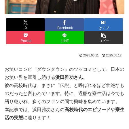
X
Facebook
はてブ
Pocket
LINE
コピー
2025.03.11
2025.03.12
お笑いコンビ「ダウンタウン」のツッコミとして、日本の
お笑い界を牽引し続ける
浜田雅功さん
。
彼の高校時代は、まさに「伝説」と呼ばれるほど壮絶なも
のだったと言われています。特に、過酷な寮生活は今でも
語り継がれ、多くのファンの間で興味を集めています。
本記事では、浜田雅功さんの
高校時代のエピソード
や
寮生
活の実態
に迫ります！