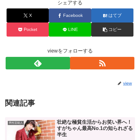
シェアする
X
Facebook
はてブ
Pocket
LINE
コピー
viewをフォローする
view
関連記事
壮絶な極貧生活からお笑い界へ！
男性芸能人
すがちゃん最高No.1の知られざる
半生