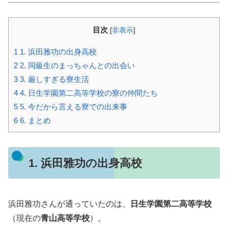
目次
[
非表示
]
1
1. 浜田雅功の出身高校
2
2. 同級生のまっちゃんとの出会い
3
3. 厳しすぎる寮生活
4
4. 日生学園第二高等学校の寮の仲間たち
5
5. 今だから言える寮での出来事
6
6. まとめ
1. 浜田雅功の出身高校
浜田雅功さんが通っていたのは、
日生学園第二高等学校
（現在の
青山高等学校
）。