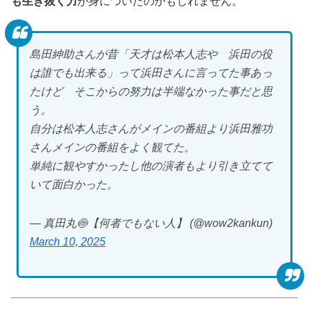
も生き抜く力
が身についたのかもしれません。
島田紳助さんが昔「天才は松本人志や 浜田の役
は誰でも出来る」って浜田さんに言ってた事あっ
たけど そこからの努力は半端なかった事だと思
う。
自分は松本人志さんがメインの番組より浜田雅功
さんメインの番組をよく観てた。
単純に観やすかったし他の演者もより引き立てて
いて面白かった。
— 真田丸🍥【何者でもない人】 (@wow2kankun)
March 10, 2025