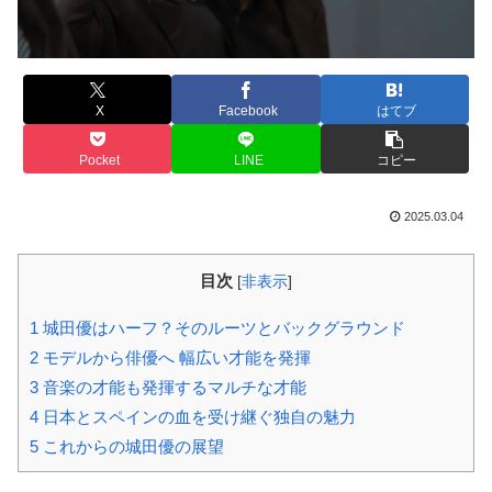
X
Facebook
はてブ
Pocket
LINE
コピー
2025.03.04
目次
[
非表示
]
1
城田優はハーフ？そのルーツとバックグラウンド
2
モデルから俳優へ 幅広い才能を発揮
3
音楽の才能も発揮するマルチな才能
4
日本とスペインの血を受け継ぐ独自の魅力
5
これからの城田優の展望