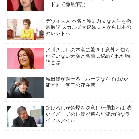
ードまで徹底解説
デヴィ夫人 本名と波乱万丈な人生を徹
底解説 スカルノ大統領夫人から日本の
タレントへ
氷川きよしの本名に驚き！意外と知ら
れていない素顔と名前に秘められた物
語とは？
城田優が魅せる！ハーフならではの才
能と唯一無二の存在感
舘ひろしが禁煙を決意した理由とは 渋
いイメージの俳優が選んだ健康的なラ
イフスタイル