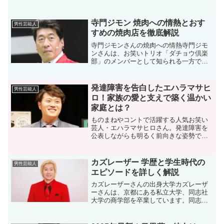
崎豊さん。彼の楽曲は今なお愛され続け
ていますが、彼のプライベート、特に
「嫁」との関係について気になる人も多
寺門ジモン 焼肉への情熱とおす
男性芸能人
いのではないでしょうか。尾...
すめの焼肉店を徹底解説
寺門ジモンさんの焼肉への情熱寺門ジモ
ンさんは、お笑いトリオ「ダチョウ倶楽
部」のメンバーとして知られる一方で、
焼肉への深い愛情と知識を持つことで有
名です。彼の焼肉に対する情熱は、テレ
ビ番組や映画、YouTubeチャンネルなど
発達障害を告白したエハラマサヒ
男性芸能人
多岐にわたるメディ...
ロ！家族の愛と支えで築く温かい
家庭とは？
ものまねやコントで活躍する人気お笑い
芸人・エハラマサヒロさん。発達障害を
公表しながらも明るく前向きな姿勢で家
庭を支え、子供たちと共に楽しい日々を
送っています。そんなエハラ家の魅力を
深掘りしていきます！お笑い芸人エハラ
カズレーザー 学歴と学生時代の
男性芸能人
マサヒロとは？エハラマサ...
エピソードを詳しく解説
カズレーザーさんの出身大学カズレーザ
ーさんは、京都にある私立大学、同志社
大学の商学部を卒業しています。同志社
大学商学部は、関西の私立大学でもトッ
プクラスの偏差値を誇る学部です。大学