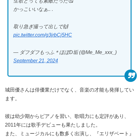
生歌とっても素敵だった🥰
かっこいいなぁ.. .
取り急ぎ撮って出しで🙌
pic.twitter.com/g3jrbCj5HC
— ダフダフもっふ＊ほぼD垢 (@Me_Me_xxx_)
September 21, 2024
城田優さんは俳優業だけでなく、音楽の才能も発揮してい
ます。
彼は幼少期からピアノを習い、歌唱力にも定評があり、
2011年には歌手デビューも果たしました。
また、ミュージカルにも数多く出演し、『エリザベート』