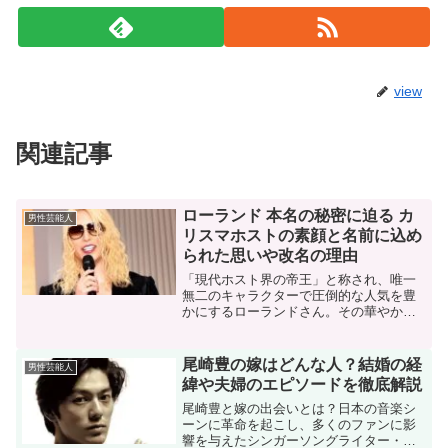
view
関連記事
ローランド 本名の秘密に迫る カ
男性芸能人
リスマホストの素顔と名前に込め
られた思いや改名の理由
「現代ホスト界の帝王」と称され、唯一
無二のキャラクターで圧倒的な人気を豊
かにするローランドさん。その華やかな
イメージやユーモアに満ちた名言の数々
で、多くのファンを魅了しています。今
回は、そんなローランドさんの「本名」
尾崎豊の嫁はどんな人？結婚の経
男性芸能人
にまつわる話題を中心に、...
緯や夫婦のエピソードを徹底解説
尾崎豊と嫁の出会いとは？日本の音楽シ
ーンに革命を起こし、多くのファンに影
響を与えたシンガーソングライター・尾