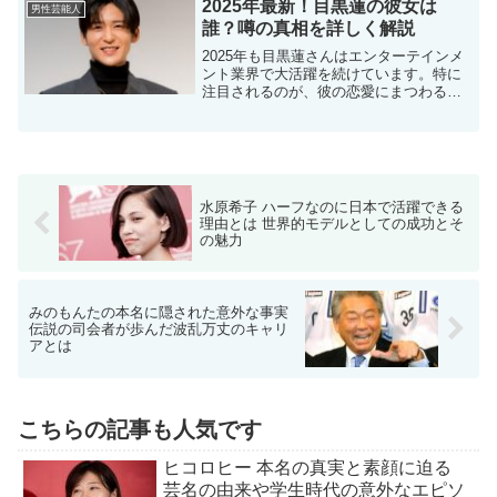
時代の活動とエピソードカズレーザーが
2025年最新！目黒蓮の彼女は
男性芸能人
言ってた「言葉遣いは、無...
誰？噂の真相を詳しく解説
2025年も目黒蓮さんはエンターテインメ
ント業界で大活躍を続けています。特に
注目されるのが、彼の恋愛にまつわる話
題です。本記事では、目黒蓮さんの生い
立ちや現在の活動、そして噂の真相につ
いて詳しく掘り下げるとともに、彼のこ
れまでの努力や人間性がどのようにファ
ンの心を掴んでいるのかも解説します。
水原希子 ハーフなのに日本で活躍できる
理由とは 世界的モデルとしての成功とそ
の魅力
みのもんたの本名に隠された意外な事実
伝説の司会者が歩んだ波乱万丈のキャリ
アとは
こちらの記事も人気です
ヒコロヒー 本名の真実と素顔に迫る
芸名の由来や学生時代の意外なエピソ